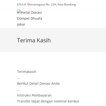
Skip
Jl R.A.A. Martanegara No. 22A, Kota Bandung
to
content
Terima Kasih
Terimakasih
…
Berikut Detail Donasi Anda
…
Instruksi Pembayaran
Transfer tepat dengan nominal berikut