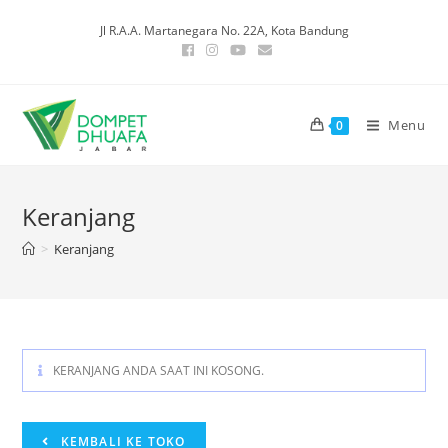
Skip
Jl R.A.A. Martanegara No. 22A, Kota Bandung
to
content
Menu
0
Keranjang
>
Keranjang
KERANJANG ANDA SAAT INI KOSONG.
KEMBALI KE TOKO