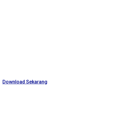
BUAT RAMADA
BERMAKNA D
TERENCANA
Download Sekarang