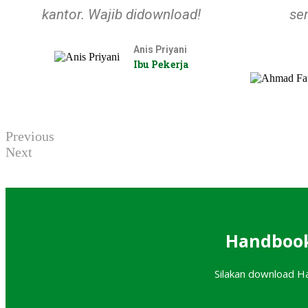
kantor. Wajib didownload!
se
Anis Priyani
Ibu Pekerja
Previous
Next
Handbook
Silakan download H