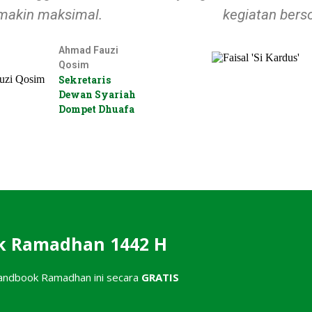
makin maksimal.
kegiatan berso
Ahmad Fauzi
Qosim
Sekretaris
Dewan Syariah
Dompet Dhuafa
 Ramadhan 1442 H
andbook Ramadhan ini secara
GRATIS