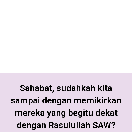
kemudian beliau shallallahu ‘alaihi wa
sallam mengisyaratkan jari telunjuk dan
jari tengah beliau shallallahu ‘alaihi wa
sallam, serta agak merenggangkan
keduanya
(HR. Bukhari: 4998, 5659).
Sahabat, sudahkah kita
sampai dengan memikirkan
mereka yang begitu dekat
dengan Rasulullah SAW?