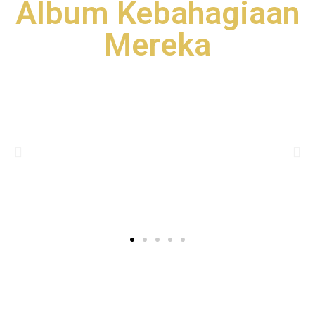
Album Kebahagiaan
Mereka
“
Aku dan orang yang menanggung anak
yatim (kedudukannya) di surga seperti ini”,