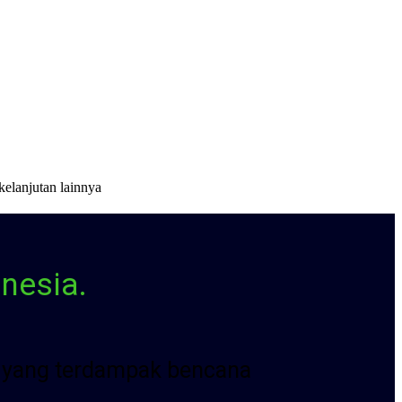
kelanjutan lainnya
nesia.
ta yang terdampak bencana