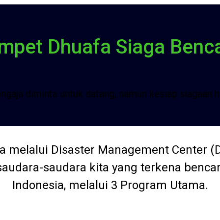
mpet Dhuafa Siaga Benc
ngaja diminta untuk datang, namun kesiap siagaan h
 melalui Disaster Management Center (
udara-saudara kita yang terkena bencan
Indonesia, melalui 3 Program Utama.