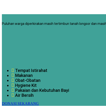
Puluhan warga diperkirakan masih tertimbun tanah longsor dan masi
Tempat Istirahat
Makanan
Obat-Obatan
Hygiene Kit
Pakaian dan Kebutuhan Bayi
Air Bersih
DONASI SEKARANG