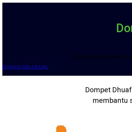
Do
Bencana tak pernah se
DONASI SEKARANG
Dompet Dhuafa
membantu sa