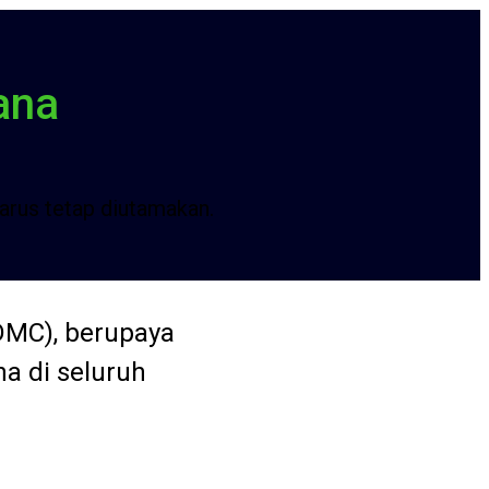
ana
arus tetap diutamakan.
DMC), berupaya
a di seluruh